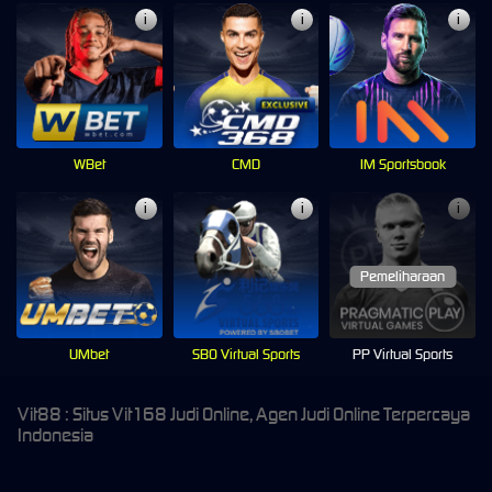
i
i
i
WBet
CMD
IM Sportsbook
i
i
i
UMbet
SBO Virtual Sports
PP Virtual Sports
Vit88 : Situs Vit168 Judi Online, Agen Judi Online Terpercaya
Indonesia