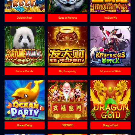
Dolphin Reef
Eyes of Fortune
Jin Qian Wa
Fortune Panda
Big Prosperity
Mysterious Witch
Ocean Party
FORTUNE
Dragon Gold