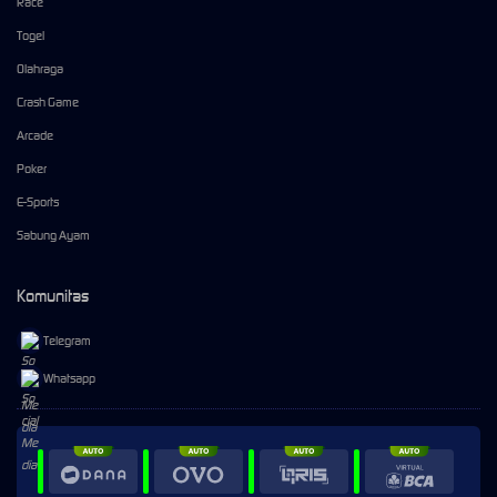
Race
Togel
Olahraga
Crash Game
Arcade
Poker
E-Sports
Sabung Ayam
Komunitas
Telegram
Whatsapp