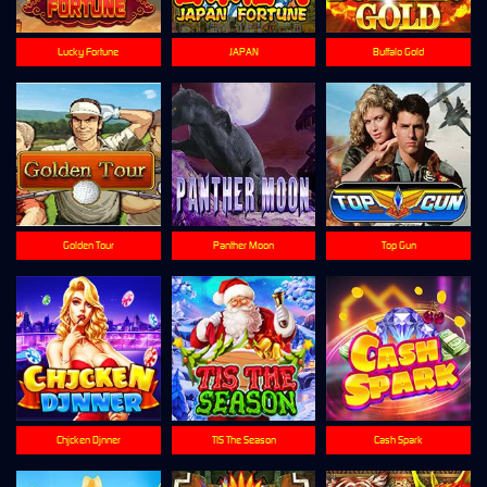
Lucky Fortune
JAPAN
Buffalo Gold
Golden Tour
Panther Moon
Top Gun
Chjcken Djnner
TIS The Season
Cash Spark