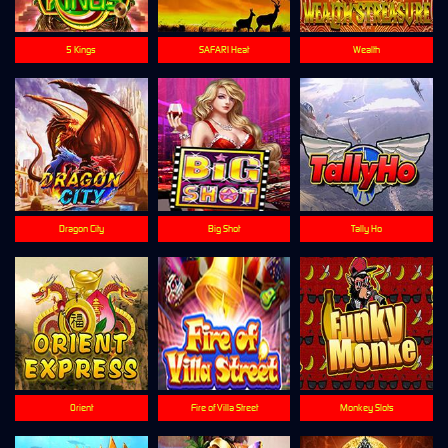
5 Kings
SAFARI Heat
Wealth
Dragon City
Big Shot
Tally Ho
Orient
Fire of Villa Street
Monkey Slots