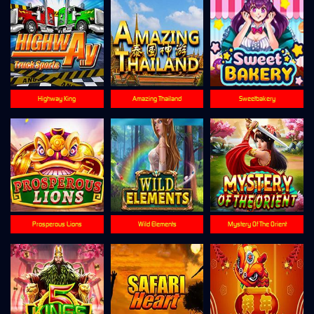
Highway King
Amazing Thailand
Sweetbakery
Prosperous Lions
Wild Elements
Mystery Of The Orient