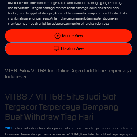
UMBET berkomitmen untuk menyediakan Anda taruhan olahraga yang terpercaya
dan berkualitas. Dengan berbagai macam acara olahraga, mulai dari sepak bola,
basket, tenis hingga bulu tangkis, Anda selalu memiliki kesempatan untuk bertaruh dan
menikmati pertandingan seru. Antarmuka yang menarik dan mudah digunakan
membuatnya mudah untuk bergabung dan menikmati taruhan olahraga.
Mobile View
Desktop View
Vit88 : Situs Vit168 Judi Online, Agen Judi Online Terpercaya
Indonesia
VIT88 / VIT168: Situs Judi Slot
Tergacor Terpercaya Gampang
Buat Withdraw Tiap Hari
VIT88
ialah satu di antara situs pilihan utama para pecinta permainan judi online di
Indonesia. Dikenal dengan nama lain sebagai Vit168, Kami telah terbukti sebagai agen judi