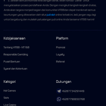
5. Setelah semua informasi terisi dengan benar, tekan tombol "Daftar" untuk
menyelesaikan proses pendaftaran Anda. Dengan mengikuti langkah-langkah di atas,
Anda akan segera menjadi bagian dari komunitas VIT88dan dapat menikmati semua
keuntungan yang ditawarkan oleh situs
judi slot
online terbaik ini. Jadi, jangan ragu lagi
untuk bergabung dan mulailah petualangan judi online Anda bersama VIT88 hari ini!
Kebijaksanaan
Platform
Tentang VIT88 - VIT168
Promosi
Responsible Gambling
Loyalty
Pusat Bantuan
Referral
Syarat dan Ketentuan
Kategori
Dukungan
Hot Games
+6287734291449
Slots
+6287790650768
Live Casino