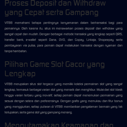
Proses Deposit dan Withdraw
yang Cepat serta Gampang
VIT88 memahami betapa pentingnya kenyamanan dalam bertransaksi bagi para
pemainnya. Oleh karena itu, situs ini menawarkan proses deposit dan withdraw yang
sangat cepat dan mudah. Dengan berbagai metode transaksi yang lengkap seperti QRIS,
transfer bank, e-wallet seperti Dana, OVO, dan Gopay, Linkaja, Shopeepay serta
pembayaran via pulsa, para pemain dapat melakukan transaksi dengan nyaman dan
tanpa hambatan.
Pilihan Game Slot Gacor yang
Lengkap
VIT88 merupakan situs slot tergacor yang memiliki koleksi permainan slot yang sangat
lengkap, termasuk berbagai varian slot yang menarik dan menghibur. Mulai dari slot klasik
hingga varian terbaru yang inovatif, setiap pemain dapat menemukan permainan yang
sesuai dengan selera dan preferensinya. Dengan grafis yang memukau dan fitur bonus
yang menggiurkan, setiap putaran di VIT88 memberikan pengalaman bermain yang tak
terlupakan, serta game slot yang gampang menang.
Mengutamakan Keamanan dan