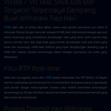
VIT88 / VIT168: Situs Judi Slot
Tergacor Terpercaya Gampang
Buat Withdraw Tiap Hari
VIT88
ialah satu di antara situs pilihan utama para pecinta permainan judi online di
Indonesia. Dikenal dengan nama lain sebagai Vit168, Kami telah terbukti sebagai agen judi
online terpercaya yang memberikan petualangan main yang aman serta nyaman bagi
semua member kami. Jadi, bagi Anda yang memilih petualangan main judi online yang
aman dan terpercaya, Vit88 ialah prefensi yang tepat. Bergabunglah sekarang juga di
Vit88 dan rasakan sensasi kemenangan dalam beragam permainan judi online yang
ditawarkan!
Fitur RTP Real-time
Salah satu keunggulan utama dari
VIT88
adalah keberadaan fitur RTP (Return to Player)
real-time pada setiap permainannya. Fitur ini memberikan transparansi yang tinggi kepada
para pemain dengan memungkinkan mereka untuk melihat persentase kemenangan
secara langsung. Dengan demikian, para pemain dapat membuat keputusan bermain yang
lebih cerdas dan terinformasi.
Proses Deposit dan Withdraw