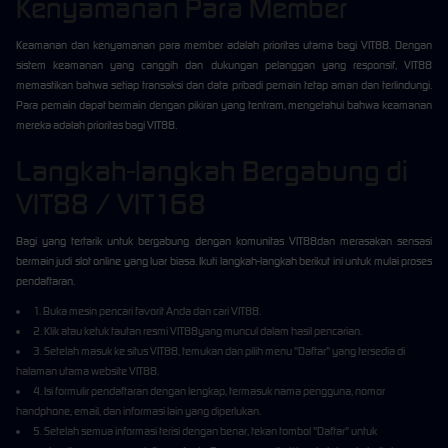
Kenyamanan Para Member
Keamanan dan kenyamanan para member adalah prioritas utama bagi VIT88. Dengan
sistem keamanan yang canggih dan dukungan pelanggan yang responsif, VIT88
memastikan bahwa setiap transaksi dan data pribadi pemain tetap aman dan terlindungi.
Para pemain dapat bermain dengan pikiran yang tentram, mengetahui bahwa keamanan
mereka adalah prioritas bagi VIT88.
Langkah-langkah Bergabung di
VIT88 / VIT168
Bagi yang tertarik untuk bergabung dengan komunitas VIT88dan merasakan sensasi
bermain judi slot online yang luar biasa. Ikuti langkah-langkah berikut ini untuk mulai proses
pendaftaran.
1. Buka mesin pencari favorit Anda dan cari VIT88.
2. Klik atau ketuk tautan resmi VIT88yang muncul dalam hasil pencarian.
3. Setelah masuk ke situs VIT88, temukan dan pilih menu "Daftar" yang tersedia di
halaman utama website VIT88.
4. Isi formulir pendaftaran dengan lengkap, termasuk nama pengguna, nomor
handphone, email, dan informasi lain yang diperlukan.
5. Setelah semua informasi terisi dengan benar, tekan tombol "Daftar" untuk