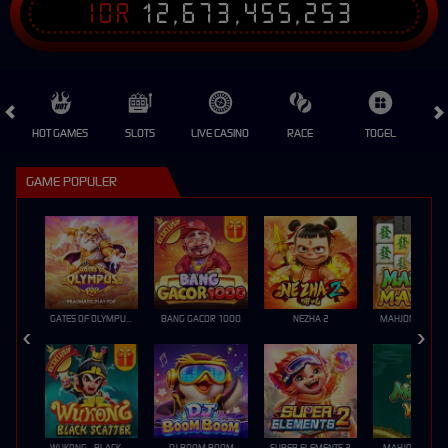
IDR
12,673,455,253
HOT GAMES
SLOTS
LIVE CASINO
RACE
TOGEL
OL
GAME POPULER
GATES OF OLYMPUS POP
BANG GACOR 1000
NEZHA 2
MAHJONG MAX
WUKONG - BLACK SCATTER
DJ BOOM BOOM
SUPER ELEMENTS 2
MAHJONG WAYS