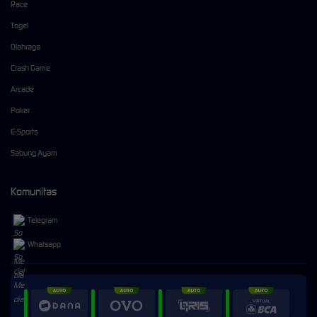
Race
Togel
Olahraga
Crash Game
Arcade
Poker
E-Sports
Sabung Ayam
Komunitas
Telegram
Whatsapp