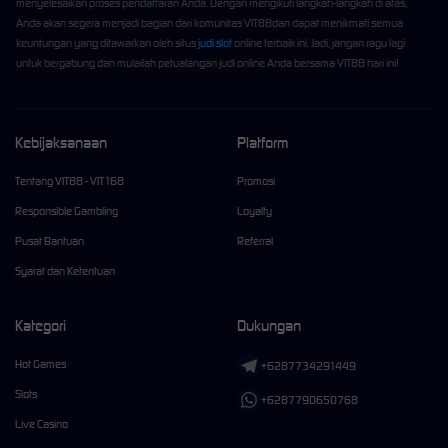
menyelesaikan proses pendaftaran Anda. Dengan mengikuti langkah-langkah di atas,
Anda akan segera menjadi bagian dari komunitas VIT88dan dapat menikmati semua
keuntungan yang ditawarkan oleh situs
judi slot
online terbaik ini. Jadi, jangan ragu lagi
untuk bergabung dan mulailah petualangan judi online Anda bersama VIT88 hari ini!
Kebijaksanaan
Platform
Tentang VIT88 - VIT168
Promosi
Responsible Gambling
Loyalty
Pusat Bantuan
Referral
Syarat dan Ketentuan
Kategori
Dukungan
Hot Games
+6287734291449
Slots
+6287790650768
Live Casino