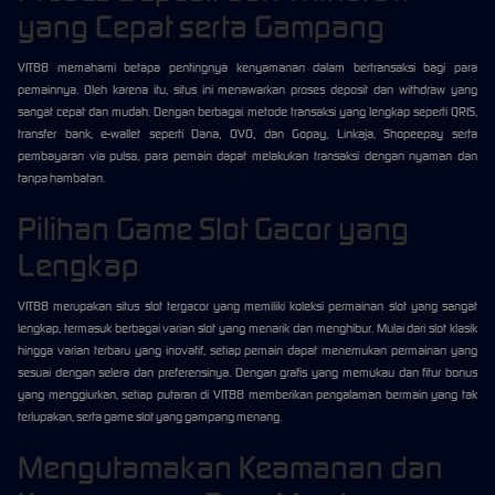
yang Cepat serta Gampang
VIT88 memahami betapa pentingnya kenyamanan dalam bertransaksi bagi para
pemainnya. Oleh karena itu, situs ini menawarkan proses deposit dan withdraw yang
sangat cepat dan mudah. Dengan berbagai metode transaksi yang lengkap seperti QRIS,
transfer bank, e-wallet seperti Dana, OVO, dan Gopay, Linkaja, Shopeepay serta
pembayaran via pulsa, para pemain dapat melakukan transaksi dengan nyaman dan
tanpa hambatan.
Pilihan Game Slot Gacor yang
Lengkap
VIT88 merupakan situs slot tergacor yang memiliki koleksi permainan slot yang sangat
lengkap, termasuk berbagai varian slot yang menarik dan menghibur. Mulai dari slot klasik
hingga varian terbaru yang inovatif, setiap pemain dapat menemukan permainan yang
sesuai dengan selera dan preferensinya. Dengan grafis yang memukau dan fitur bonus
yang menggiurkan, setiap putaran di VIT88 memberikan pengalaman bermain yang tak
terlupakan, serta game slot yang gampang menang.
Mengutamakan Keamanan dan