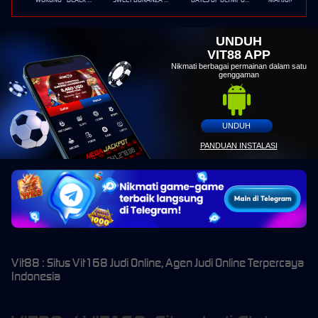
UNDUH
VIT88 APP
Nikmati berbagai permainan dalam satu
genggaman
UNDUH
PANDUAN INSTALASI
Vit88 : Situs Vit168 Judi Online, Agen Judi Online Terpercaya
Indonesia