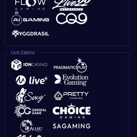
Live Casino