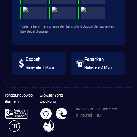
* Selama bank maintenance dan bank offline deposit dan penarikan
tidak dapat diproses
Deposit
Penarikan
Rata-rata 1 Menit
Rata-rata 3 Menit
Tanggung Jawab
Browser Yang
Bermain
Didukung
©2026 VIT88. Hak cipta
dilindungi | 18+