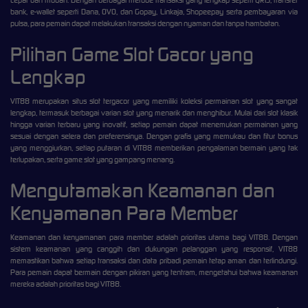
bank, e-wallet seperti Dana, OVO, dan Gopay, Linkaja, Shopeepay serta pembayaran via
pulsa, para pemain dapat melakukan transaksi dengan nyaman dan tanpa hambatan.
Pilihan Game Slot Gacor yang
Lengkap
VIT88 merupakan situs slot tergacor yang memiliki koleksi permainan slot yang sangat
lengkap, termasuk berbagai varian slot yang menarik dan menghibur. Mulai dari slot klasik
hingga varian terbaru yang inovatif, setiap pemain dapat menemukan permainan yang
sesuai dengan selera dan preferensinya. Dengan grafis yang memukau dan fitur bonus
yang menggiurkan, setiap putaran di VIT88 memberikan pengalaman bermain yang tak
terlupakan, serta game slot yang gampang menang.
Mengutamakan Keamanan dan
Kenyamanan Para Member
Keamanan dan kenyamanan para member adalah prioritas utama bagi VIT88. Dengan
sistem keamanan yang canggih dan dukungan pelanggan yang responsif, VIT88
memastikan bahwa setiap transaksi dan data pribadi pemain tetap aman dan terlindungi.
Para pemain dapat bermain dengan pikiran yang tentram, mengetahui bahwa keamanan
mereka adalah prioritas bagi VIT88.