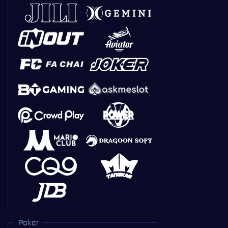
Poker