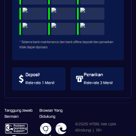
* Selama bank maintenance dan bank offline deposit dan penarikan
tidak dapat diproses
Deposit
Penarikan
Rata-rata 1 Menit
Rata-rata 3 Menit
Tanggung Jawab
Browser Yang
Bermain
Didukung
©2026 VIT88. Hak cipta
dilindungi | 18+