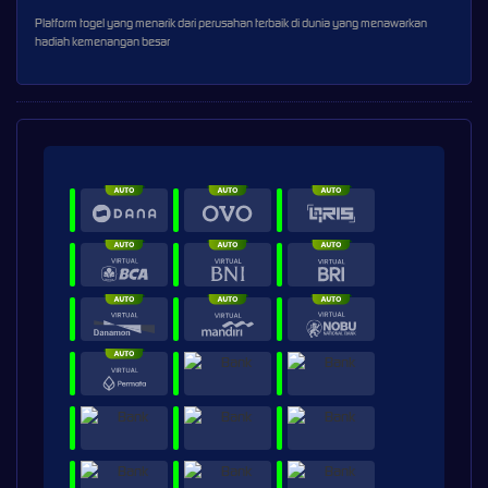
Platform togel yang menarik dari perusahan terbaik di dunia yang menawarkan
hadiah kemenangan besar