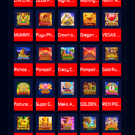
Chili Chili Hot
ZEUS POWER
Mythic Gems: Five Realms
Mummy’s Treasure Quest 2
Huffin’ And Puffin’ Ultra Wheel
MUMMY'S CURSE
Fuyu Phoenix
Crown of Olympus
Dragon Link Collection
VEGAS CASH LINK
Riches Express
Pompeii’s Blaze 1000
Crazy Chicken
Pompeil Blaze
Gold Rush Mania
Fortune Gold Pots
Super Gold Arowana
Make America Great Again
GOLDEN FAFAFA
RICH PIGGIES WORLD