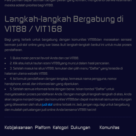
Para pemain dapat bermain dengan pikiran yang tentram, mengetahui bahwa keamanan
mereka adalah prioritas bagi VIT88.
Langkah-langkah Bergabung di
VIT88 / VIT168
Bagi yang tertarik untuk bergabung dengan komunitas VIT88dan merasakan sensasi
bermain judi slot online yang luar biasa. Ikuti langkah-langkah berikut ini untuk mulai proses
pendaftaran.
1. Buka mesin pencari favorit Anda dan cari VIT88.
2. Klik atau ketuk tautan resmi VIT88yang muncul dalam hasil pencarian.
3. Setelah masuk ke situs VIT88, temukan dan pilih menu "Daftar" yang tersedia di
halaman utama website VIT88.
4. Isi formulir pendaftaran dengan lengkap, termasuk nama pengguna, nomor
handphone, email, dan informasi lain yang diperlukan.
5. Setelah semua informasi terisi dengan benar, tekan tombol "Daftar" untuk
menyelesaikan proses pendaftaran Anda. Dengan mengikuti langkah-langkah di atas, Anda
akan segera menjadi bagian dari komunitas VIT88dan dapat menikmati semua keuntungan
yang ditawarkan oleh situs
judi slot
online terbaik ini. Jadi, jangan ragu lagi untuk bergabung
dan mulailah petualangan judi online Anda bersama VIT88 hari ini!
Kebijaksanaan
Platform
Kategori
Dukungan
Komunitas