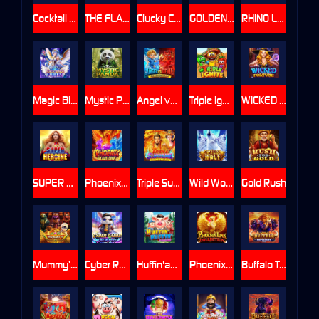
Cocktail City
THE FLAME CITY
Clucky Cash
GOLDEN TRAIN DELUXE
RHINO LEGEND
Magic Bingo Queen
Mystic Panda
Angel vs Devil Ultimate Goal Showdown
Triple Ignite
WICKED FORTUNE
SUPER HEROINE
Phoenix Blaze Link
Triple Supreme Xtreme Treasure
Wild Wolf Xtreme
Gold Rush
Mummy’s Treasure Quest
Cyber Rabbit
Huffin'and Puffin'Jackpot
Phoenix Link - Collection
Buffalo Triple Fury