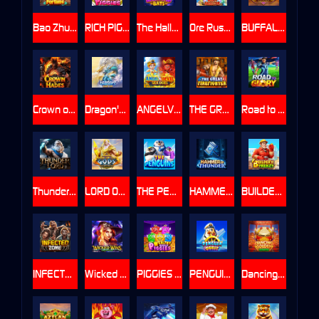
Bao Zhu Fortune
RICH PIGGIES
The Hallowin Bats
Ore Rush: Cart Collector
BUFFALO LEGEND
Crown of Hades
Dragon's Blaze Link
ANGELVSDEVIL SEA DUEL
THE GREAT FIREFIGHTER
Road to Glory
Thunder Lord
LORD OF THE GODS
THE PENGUINS
HAMMER OF THUNDER
BUILDER'S FRENZY
INFECTED ZONE
Wicked Wins: Crystals
PIGGIES WEALTHY ANGELIC
PENGUIN QUEST
Dancing Golden Drums