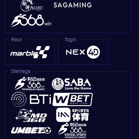
Race
Togel
Olahraga