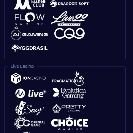
Live Casino