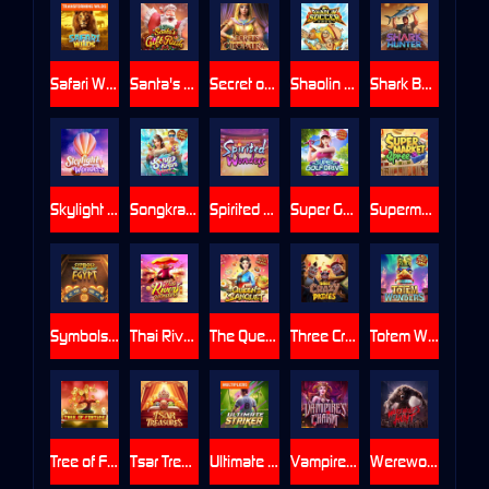
Safari Wilds
Santa's Gift Rush
Secret of Cleopatra
Shaolin Soccer
Shark Bounty
Skylight Wonders
Songkran Splash
Spirited Wonders
Super Golf Drive
Supermarket Spree
Symbols of Egypt
Thai River Wonders
The Queen's Banquet
Three Crazy Piggies
Totem Wonders
Tree of Fortune
Tsar Treasures
Ultimate Striker
Vampire's Charm
Werewolf's Hunt