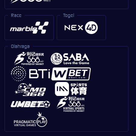
Race
Togel
Olahraga