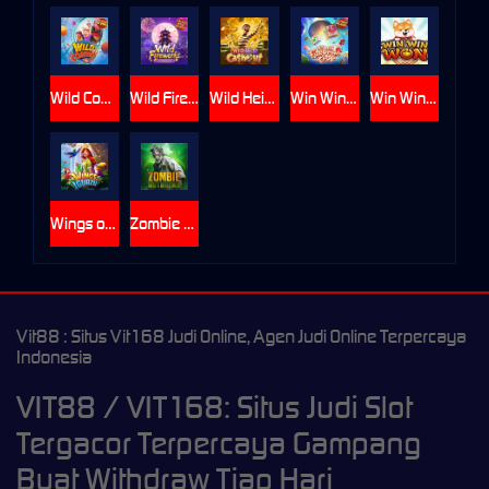
Wild Coaster
Wild Fireworks
Wild Heist Cashout
Win Win Fish Prawn Crab
Win Win Won
Wings of Iguazu
Zombie Outbreak
Vit88 : Situs Vit168 Judi Online, Agen Judi Online Terpercaya
Indonesia
VIT88 / VIT168: Situs Judi Slot
Tergacor Terpercaya Gampang
Buat Withdraw Tiap Hari