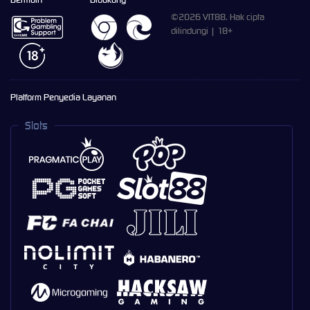
©2026 VIT88. Hak cipta
dilindungi | 18+
Platform Penyedia Layanan
Slots