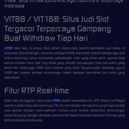
Vit88 : Situs Vit168 Judi Online, Agen Judi Online Terpercaya
Indonesia
VIT88 / VIT168: Situs Judi Slot
Tergacor Terpercaya Gampang
Buat Withdraw Tiap Hari
VIT88
ialah satu di antara situs pilihan utama para pecinta permainan judi online di
Indonesia. Dikenal dengan nama lain sebagai Vit168, Kami telah terbukti sebagai agen judi
online terpercaya yang memberikan petualangan main yang aman serta nyaman bagi
semua member kami. Jadi, bagi Anda yang memilih petualangan main judi online yang
aman dan terpercaya, Vit88 ialah prefensi yang tepat. Bergabunglah sekarang juga di
Vit88 dan rasakan sensasi kemenangan dalam beragam permainan judi online yang
ditawarkan!
Fitur RTP Real-time
Salah satu keunggulan utama dari
VIT88
adalah keberadaan fitur RTP (Return to Player)
real-time pada setiap permainannya. Fitur ini memberikan transparansi yang tinggi kepada
para pemain dengan memungkinkan mereka untuk melihat persentase kemenangan
secara langsung. Dengan demikian, para pemain dapat membuat keputusan bermain yang
lebih cerdas dan terinformasi.