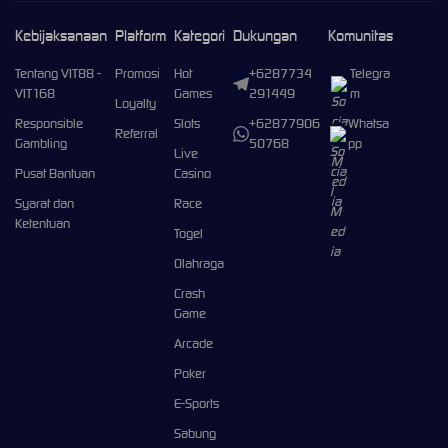
Kebijaksanaan
Platform
Kategori
Dukungan
Komunitas
Tentang VIT88 -
Promosi
Hot
+6287734
Telegra
VIT168
Games
291449
m
Loyalty
Responsible
Slots
+62877906
Whatsa
Referral
Gambling
50768
pp
Live
Pusat Bantuan
Casino
Syarat dan
Race
Ketentuan
Togel
Olahraga
Crash
Game
Arcade
Poker
E-Sports
Sabung