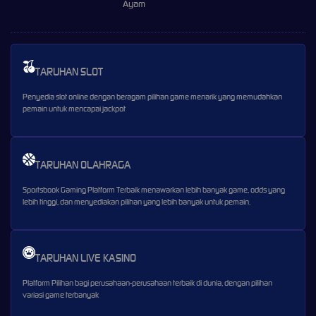
Ayam
TARUHAN SLOT
Penyedia slot online dengan beragam pilihan game menarik yang memudahkan
pemain untuk mencapai jackpot
TARUHAN OLAHRAGA
Sportsbook Gaming Platform Terbaik menawarkan lebih banyak game, odds yang
lebih tinggi, dan menyediakan pilihan yang lebih banyak untuk pemain.
TARUHAN LIVE KASINO
Platform Pilihan bagi perusahaan-perusahaan terbaik di dunia, dengan pilihan
variasi game terbanyak