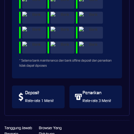
* Selama bank maintenance dan bank offline deposit dan penarikan
tidak dapat diproses
Deposit
Penarikan
Rata-rata 1 Menit
Rata-rata 3 Menit
Tanggung Jawab
Browser Yang
Bermain
Didukung