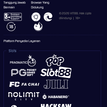
Tanggung Jawab
Browser Yang
Bermain
Didukung
©2026 VIT88. Hak cipta
dilindungi | 18+
Platform Penyedia Layanan
Slots