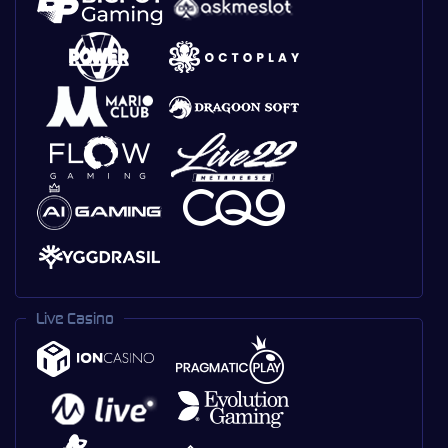
Live Casino