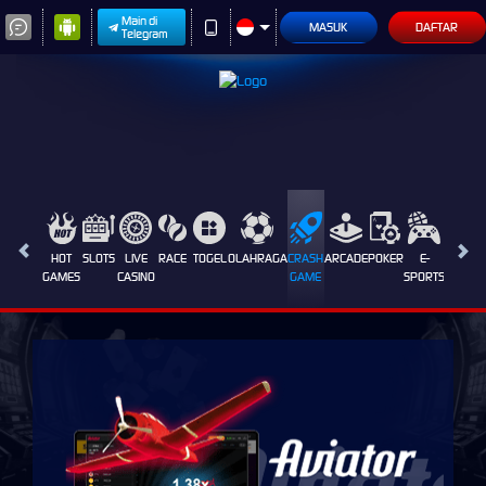
Main di
MASUK
DAFTAR
Telegram
HOT
SLOTS
LIVE
RACE
TOGEL
OLAHRAGA
CRASH
ARCADE
POKER
E-
SABUN
GAMES
CASINO
GAME
SPORTS
AYAM