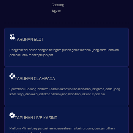
Sabung
Ayam
TARUHAN SLOT
Penyedia slot online dengan beragam pilihan game menarik yang memudahkan
pemain untuk mencapai jackpot
TARUHAN OLAHRAGA
Sportsbook Gaming Platform Terbaik menawarkan lebih banyak game, odds yang
lebih tinggi, dan menyediakan pilihan yang lebih banyak untuk pemain.
TARUHAN LIVE KASINO
Platform Pilihan bagi perusahaan-perusahaan terbaik di dunia, dengan pilihan