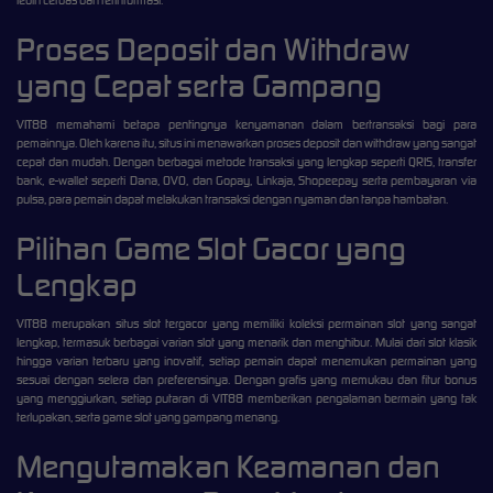
Proses Deposit dan Withdraw
yang Cepat serta Gampang
VIT88 memahami betapa pentingnya kenyamanan dalam bertransaksi bagi para
pemainnya. Oleh karena itu, situs ini menawarkan proses deposit dan withdraw yang sangat
cepat dan mudah. Dengan berbagai metode transaksi yang lengkap seperti QRIS, transfer
bank, e-wallet seperti Dana, OVO, dan Gopay, Linkaja, Shopeepay serta pembayaran via
pulsa, para pemain dapat melakukan transaksi dengan nyaman dan tanpa hambatan.
Pilihan Game Slot Gacor yang
Lengkap
VIT88 merupakan situs slot tergacor yang memiliki koleksi permainan slot yang sangat
lengkap, termasuk berbagai varian slot yang menarik dan menghibur. Mulai dari slot klasik
hingga varian terbaru yang inovatif, setiap pemain dapat menemukan permainan yang
sesuai dengan selera dan preferensinya. Dengan grafis yang memukau dan fitur bonus
yang menggiurkan, setiap putaran di VIT88 memberikan pengalaman bermain yang tak
terlupakan, serta game slot yang gampang menang.
Mengutamakan Keamanan dan