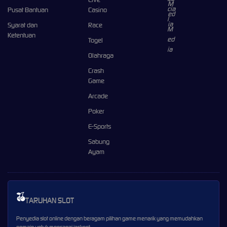
Pusat Bantuan
Casino
Syarat dan
Race
Ketentuan
Togel
Olahraga
Crash
Game
Arcade
Poker
E-Sports
Sabung
Ayam
TARUHAN SLOT
Penyedia slot online dengan beragam pilihan game menarik yang memudahkan