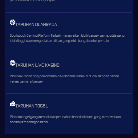
pemain untuk mencapai jackpot
TARUHAN OLAHRAGA
Sportsbook Gaming Platform Terbaik menawarkan lebih banyak game, odds yang
lebih tinggi, dan menyediakan pilihan yang lebih banyak untuk pemain.
TARUHAN LIVE KASINO
Platform Pilihan bagi perusahaan-perusahaan terbaik di dunia, dengan pilihan
variasi game terbanyak
TARUHAN TOGEL
Platform togel yang menarik dari perusahan terbaik di dunia yang menawarkan
hadiah kemenangan besar