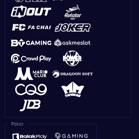
Poker