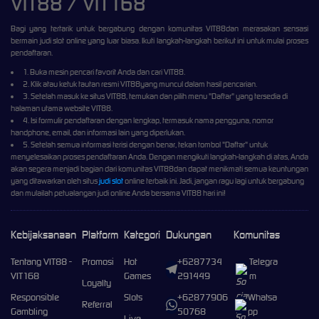
VIT88 / VIT168
Bagi yang tertarik untuk bergabung dengan komunitas VIT88dan merasakan sensasi
bermain judi slot online yang luar biasa. Ikuti langkah-langkah berikut ini untuk mulai proses
pendaftaran.
1. Buka mesin pencari favorit Anda dan cari VIT88.
2. Klik atau ketuk tautan resmi VIT88yang muncul dalam hasil pencarian.
3. Setelah masuk ke situs VIT88, temukan dan pilih menu "Daftar" yang tersedia di
halaman utama website VIT88.
4. Isi formulir pendaftaran dengan lengkap, termasuk nama pengguna, nomor
handphone, email, dan informasi lain yang diperlukan.
5. Setelah semua informasi terisi dengan benar, tekan tombol "Daftar" untuk
menyelesaikan proses pendaftaran Anda. Dengan mengikuti langkah-langkah di atas, Anda
akan segera menjadi bagian dari komunitas VIT88dan dapat menikmati semua keuntungan
yang ditawarkan oleh situs
judi slot
online terbaik ini. Jadi, jangan ragu lagi untuk bergabung
dan mulailah petualangan judi online Anda bersama VIT88 hari ini!
Kebijaksanaan
Platform
Kategori
Dukungan
Komunitas
Tentang VIT88 -
Promosi
Hot
+6287734
Telegra
VIT168
Games
291449
m
Loyalty
Responsible
Slots
+62877906
Whatsa
Referral
Gambling
50768
pp
Live