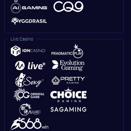
Live Casino