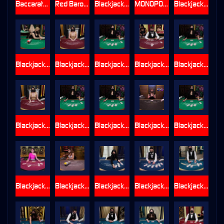
Baccarat_Squeeze
Red Baron RNG
Blackjack_B
MONOPOLY Roll'em
Blackjack_C
Blackjack_D
Blackjack_Diamond_VIP
Blackjack_E
Blackjack_Fortune_VIP
Blackjack_G
Blackjack_Grand_VIP
Blackjack_H
Blackjack_I
Blackjack_Infinite
Blackjack_J
Blackjack_Party
Blackjack_Platinum_VIP
Blackjack_Silver_1
Blackjack_Silver_2
Blackjack_Silver_3