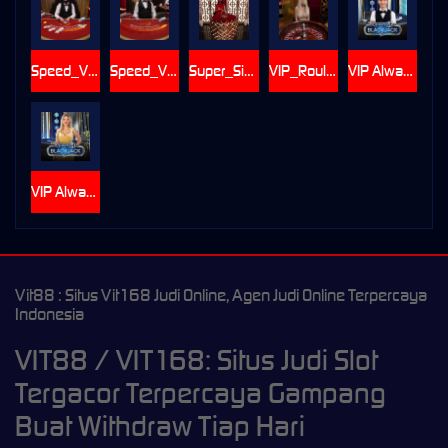
Speed_VIP_Blackjack_C
Speed_VIP_Blackjack_D
Super_Sic_Bo
VIP_Roulette
VIP Always 6 Blackjack 2
VIP Always 6 Blackjack 3
Vit88 : Situs Vit168 Judi Online, Agen Judi Online Terpercaya
Indonesia
VIT88 / VIT168: Situs Judi Slot
Tergacor Terpercaya Gampang
Buat Withdraw Tiap Hari