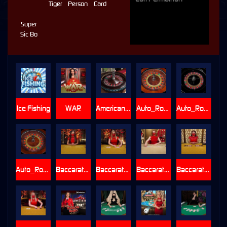
Tiger
Person
Card
Super
Sic Bo
Ice Fishing
WAR
American_Roulette
Auto_Roulette
Auto_Roulette_La_Partage
Auto_Roulette_VIP
Baccarat_A
Baccarat_B
Baccarat_C
Baccarat_Control_Squeeze