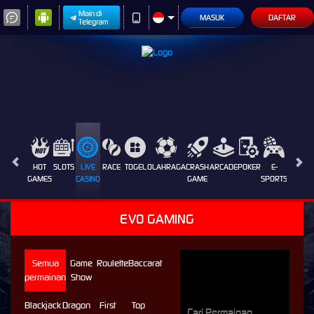
Main di
MASUK
DAFTAR
Telegram
HOT
SLOTS
LIVE
RACE
TOGEL
OLAHRAGA
CRASH
ARCADE
POKER
E-
SABUN
GAMES
CASINO
GAME
SPORTS
AYAM
EVO GAMING
Semua
Game
Roulette
Baccarat
permainan
Show
Blackjack
Dragon
First
Top