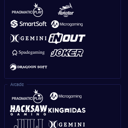
Arcade