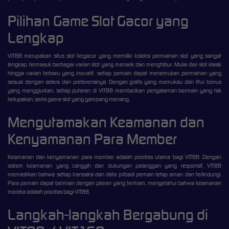
Pilihan Game Slot Gacor yang
Lengkap
VIT88 merupakan situs slot tergacor yang memiliki koleksi permainan slot yang sangat
lengkap, termasuk berbagai varian slot yang menarik dan menghibur. Mulai dari slot klasik
hingga varian terbaru yang inovatif, setiap pemain dapat menemukan permainan yang
sesuai dengan selera dan preferensinya. Dengan grafis yang memukau dan fitur bonus
yang menggiurkan, setiap putaran di VIT88 memberikan pengalaman bermain yang tak
terlupakan, serta game slot yang gampang menang.
Mengutamakan Keamanan dan
Kenyamanan Para Member
Keamanan dan kenyamanan para member adalah prioritas utama bagi VIT88. Dengan
sistem keamanan yang canggih dan dukungan pelanggan yang responsif, VIT88
memastikan bahwa setiap transaksi dan data pribadi pemain tetap aman dan terlindungi.
Para pemain dapat bermain dengan pikiran yang tentram, mengetahui bahwa keamanan
mereka adalah prioritas bagi VIT88.
Langkah-langkah Bergabung di