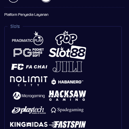
Platform Penyedia Layanan
Slots