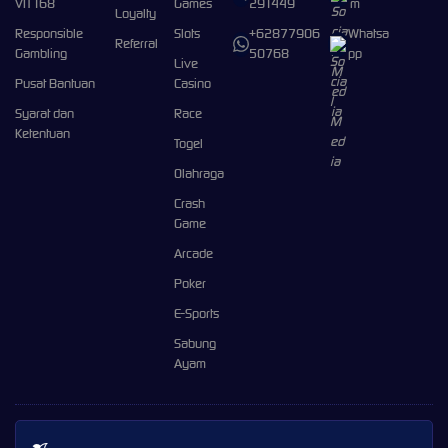
VIT168
Games
291449
m
Loyalty
Responsible
Slots
+62877906
Whatsa
Referral
Gambling
50768
pp
Live
Pusat Bantuan
Casino
Syarat dan
Race
Ketentuan
Togel
Olahraga
Crash
Game
Arcade
Poker
E-Sports
Sabung
Ayam