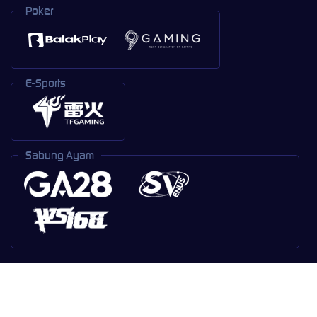
Poker
E-Sports
Sabung Ayam