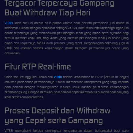
Tergacor Terpercaya Gampang
Buat Withdraw Tiap Hari
VIT88
ialah satu di antara situs pilihan utama para pecinta permainan judi online di
Indonesia. Dikenal dengan nama lain sebagai Vit168, Kami telah terbukti sebagai agen judi
online terpercaya yang memberikan petualangan main yang aman serta nyaman bagi
semua member kami. Jadi, bagi Anda yang memilih petualangan main judi online yang
aman dan terpercaya, Vit88 ialah prefensi yang tepat. Bergabunglah sekarang juga di
Vit88 dan rasakan sensasi kemenangan dalam beragam permainan judi online yang
ditawarkan!
Fitur RTP Real-time
Salah satu keunggulan utama dari
VIT88
adalah keberadaan fitur RTP (Return to Player)
real-time pada setiap permainannya. Fitur ini memberikan transparansi yang tinggi kepada
para pemain dengan memungkinkan mereka untuk melihat persentase kemenangan
secara langsung. Dengan demikian, para pemain dapat membuat keputusan bermain yang
lebih cerdas dan terinformasi.
Proses Deposit dan Withdraw
yang Cepat serta Gampang
VIT88 memahami betapa pentingnya kenyamanan dalam bertransaksi bagi para