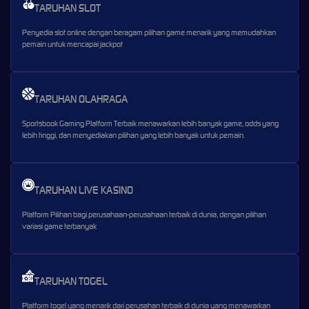
TARUHAN SLOT
Penyedia slot online dengan beragam pilihan game menarik yang memudahkan
pemain untuk mencapai jackpot
TARUHAN OLAHRAGA
Sportsbook Gaming Platform Terbaik menawarkan lebih banyak game, odds yang
lebih tinggi, dan menyediakan pilihan yang lebih banyak untuk pemain.
TARUHAN LIVE KASINO
Platform Pilihan bagi perusahaan-perusahaan terbaik di dunia, dengan pilihan
variasi game terbanyak
TARUHAN TOGEL
Platform togel yang menarik dari perusahan terbaik di dunia yang menawarkan