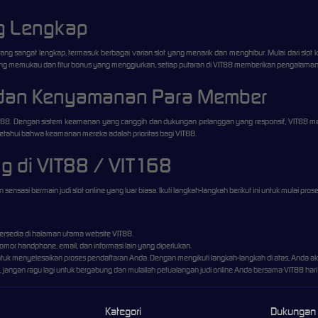
ng Lengkap
yang sangat lengkap, termasuk berbagai varian slot yang menarik dan menghibur. Mulai dari slot
ang memukau dan fitur bonus yang menggiurkan, setiap putaran di VIT88 memberikan pengalaman
an Kenyamanan Para Member
88. Dengan sistem keamanan yang canggih dan dukungan pelanggan yang responsif, VIT88 mema
getahui bahwa keamanan mereka adalah prioritas bagi VIT88.
 di VIT88 / VIT168
sasi bermain judi slot online yang luar biasa. Ikuti langkah-langkah berikut ini untuk mulai pros
tersedia di halaman utama website VIT88.
omor handphone, email, dan informasi lain yang diperlukan.
" untuk menyelesaikan proses pendaftaran Anda. Dengan mengikuti langkah-langkah di atas, Anda 
adi, jangan ragu lagi untuk bergabung dan mulailah petualangan judi online Anda bersama VIT88 hari 
Kategori
Dukungan