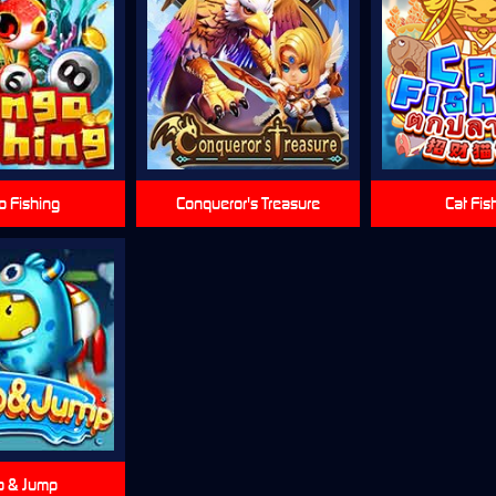
o Fishing
Conqueror's Treasure
Cat Fis
p & Jump