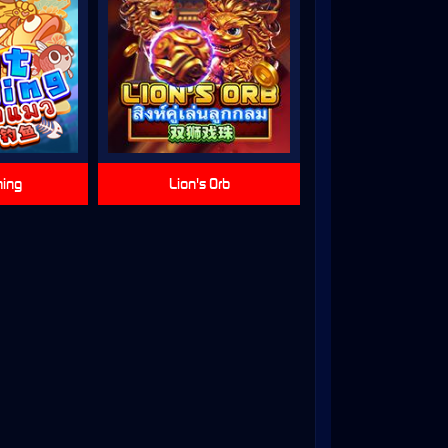
hing
Lion's Orb