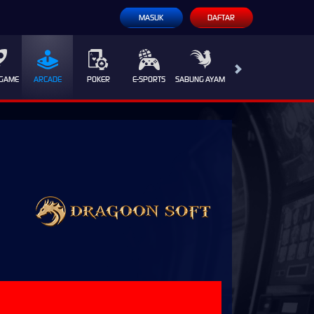
MASUK
DAFTAR
 GAME
ARCADE
POKER
E-SPORTS
SABUNG AYAM
PROMOSI