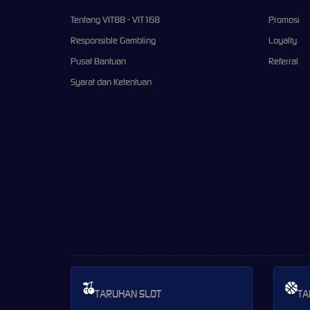
Tentang VIT88 - VIT168
Promosi
Responsible Gambling
Loyalty
Pusat Bantuan
Referral
Syarat dan Ketentuan
TARUHAN SLOT
TA