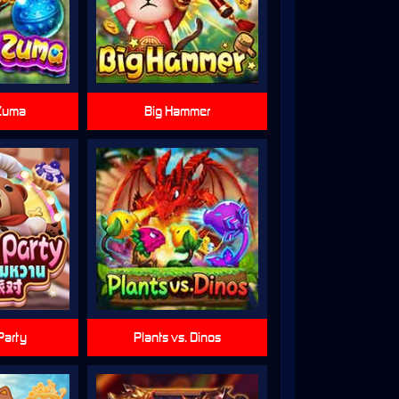
Zuma
Big Hammer
Party
Plants vs. Dinos