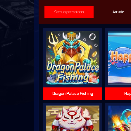
Semua permainan
Arcade
Dragon Palace Fishing
Hap